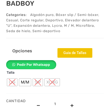
BADBOY
Categories:
Algodón puro
,
Bóxer slip / Semi-bóxer
,
Casual
,
Corte regular
,
Deportivo
,
Elevador delantero
"U"
,
Expansión delantera
,
Lycra
,
M / M
,
Microfibra
,
Seda de hielo
,
Semi-deportivo
Opciones
Guía de Tallas
12052610m
Pedir Por Whatsapp
-
Talla
Bóxer
-
L/G
M/M
S/P
XL/XG
Mini
bóxer
-
Anatómico
CANTIDAD
-