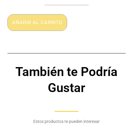
Expansión
delantera
-
Elastano
AÑADIR AL CARRITO
-
Deportivo
-
BADBOY
cantidad
También te Podría
Gustar
Estos productos te pueden interesar