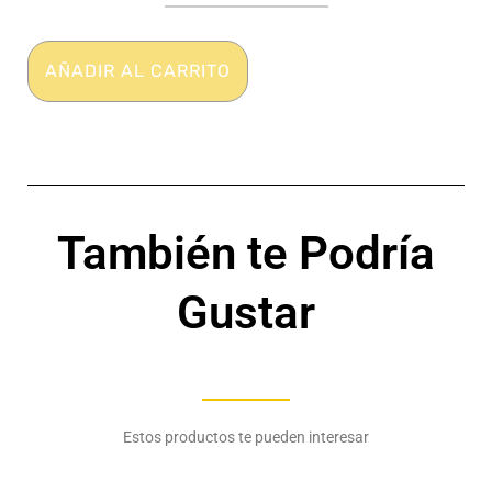
Anatómico
-
Seda
AÑADIR AL CARRITO
de
hielo-
Diario
-
HELLO
cantidad
También te Podría
Gustar
Estos productos te pueden interesar