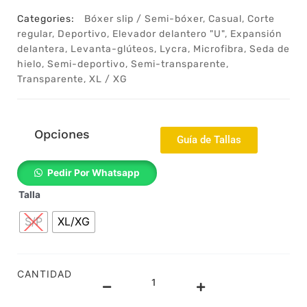
Categories:
Bóxer slip / Semi-bóxer
,
Casual
,
Corte
regular
,
Deportivo
,
Elevador delantero "U"
,
Expansión
delantera
,
Levanta-glúteos
,
Lycra
,
Microfibra
,
Seda de
hielo
,
Semi-deportivo
,
Semi-transparente
,
Transparente
,
XL / XG
Opciones
Guía de Tallas
14062635e
Pedir Por Whatsapp
-
Talla
Bóxer
-
S/P
XL/XG
Semi
bóxer
-
Boxer
CANTIDAD
slip
-