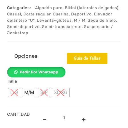
Categories:
Algodón puro
,
Bikini (laterales delgados)
,
Casual
,
Corte regular
,
Cuerina
,
Deportivo
,
Elevador
delantero "U"
,
Levanta-glúteos
,
M / M
,
Seda de hielo
,
Semi-deportivo
,
Semi-transparente
,
Suspensorio /
Jockstrap
Opciones
Guía de Tallas
1704252m
Pedir Por Whatsapp
-
Talla
Suspensorio
-
L/G
M/M
S/P
XL/XG
Semi
deportivo
-
Seda
CANTIDAD
fría
-