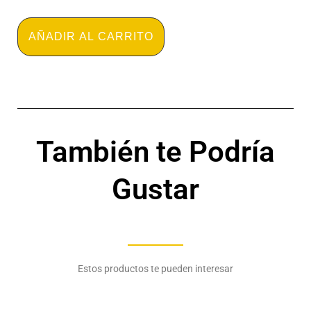
-
Algodón
puro
AÑADIR AL CARRITO
-
HANES
cantidad
También te Podría
Gustar
Estos productos te pueden interesar