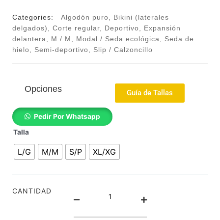
Categories:
Algodón puro
,
Bikini (laterales
delgados)
,
Corte regular
,
Deportivo
,
Expansión
delantera
,
M / M
,
Modal / Seda ecológica
,
Seda de
hielo
,
Semi-deportivo
,
Slip / Calzoncillo
Opciones
Guía de Tallas
17052613m
Pedir Por Whatsapp
-
Talla
Slip
tipo
L/G
M/M
S/P
XL/XG
biquini
-
Suave
-
CANTIDAD
Calzoncillo
taparrabo