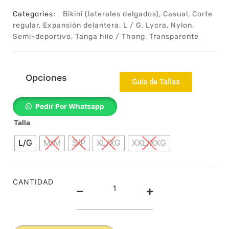
Categories:
Bikini (laterales delgados)
,
Casual
,
Corte
regular
,
Expansión delantera
,
L / G
,
Lycra
,
Nylon
,
Semi-deportivo
,
Tanga hilo / Thong
,
Transparente
Opciones
Guía de Tallas
22062729g
Pedir Por Whatsapp
-
Talla
Tanga
tipo
L/G
M/M
S/P
XL/XG
XXL/XXG
hilo
-
Biquini
-
CANTIDAD
Thong
-
Casual
-