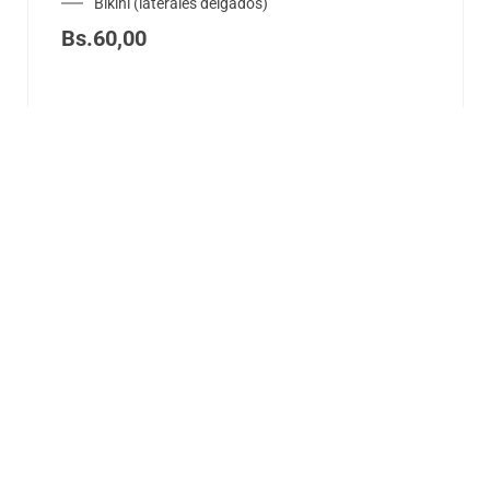
Bikini (laterales delgados)
Bs.
60,00