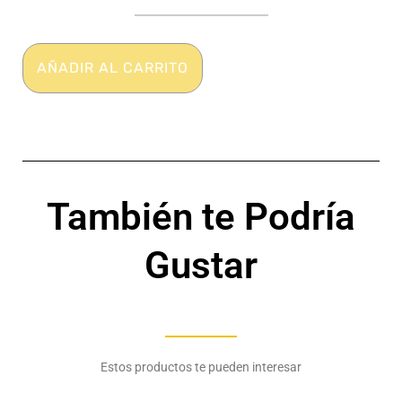
-
Calzoncillo
taparrabo
-
AÑADIR AL CARRITO
Anatómico
-
Expansión
delantera
-
ADDICTED
cantidad
También te Podría
Gustar
Estos productos te pueden interesar