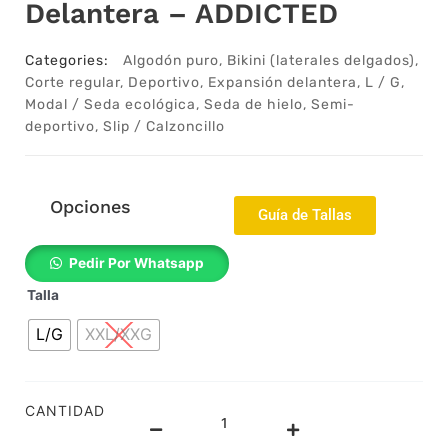
Delantera – ADDICTED
Categories:
Algodón puro
,
Bikini (laterales delgados)
,
Corte regular
,
Deportivo
,
Expansión delantera
,
L / G
,
Modal / Seda ecológica
,
Seda de hielo
,
Semi-
deportivo
,
Slip / Calzoncillo
Opciones
Guía de Tallas
2206272g
Pedir Por Whatsapp
-
Talla
Slip
tipo
L/G
XXL/XXG
biquini
-
Algodón
y
CANTIDAD
elastano