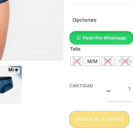
Opciones
2501
Pedir Por Whatsapp
-
Slip
Talla
tipo
L/G
M/M
S/P
XL/XG
brief
-
Calzon
clásic
CANTIDAD
-
Retro
-
Algod
AÑADIR AL CARRITO
puro
-