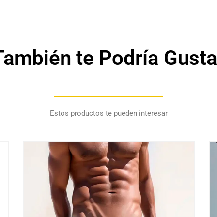
HH
CASU
LOOK
canti
También te Podría Gusta
Estos productos te pueden interesar