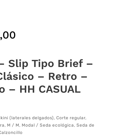
,00
 Slip Tipo Brief –
Clásico – Retro –
ro – HH CASUAL
ikini (laterales delgados)
,
Corte regular
,
ra
,
M / M
,
Modal / Seda ecológica
,
Seda de
Calzoncillo