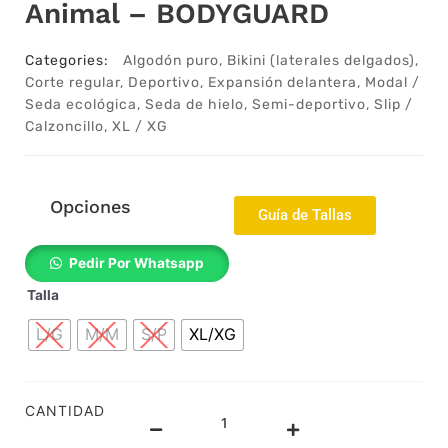
Animal – BODYGUARD
Categories:
Algodón puro
,
Bikini (laterales delgados)
,
Corte regular
,
Deportivo
,
Expansión delantera
,
Modal /
Seda ecológica
,
Seda de hielo
,
Semi-deportivo
,
Slip /
Calzoncillo
,
XL / XG
Opciones
Guía de Tallas
25012543e
Pedir Por Whatsapp
-
Talla
Slip
tipo
L/G
M/M
S/P
XL/XG
biquini
-
Microfibra
-
CANTIDAD
Deportivo