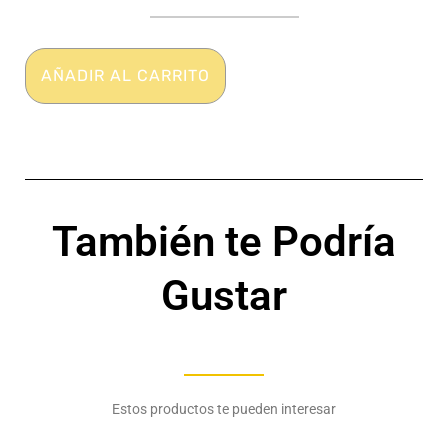
-
Calzoncillo
-
Expansión
AÑADIR AL CARRITO
delantera
-
Animal
-
BODYGUARD
cantidad
También te Podría
Gustar
Estos productos te pueden interesar