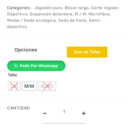
Categories:
Algodón puro
,
Bóxer largo
,
Corte regular
,
Deportivo
,
Expansión delantera
,
M / M
,
Microfibra
,
Modal / Seda ecológica
,
Seda de hielo
,
Semi-
deportivo
Opciones
Guía de Tallas
2311229m
Pedir Por Whatsapp
-
Talla
Bóxer
largo
L/G
M/M
XL/XG
–
Algodón
microfibra
–
CANTIDAD
Deportivo
–
Respirable