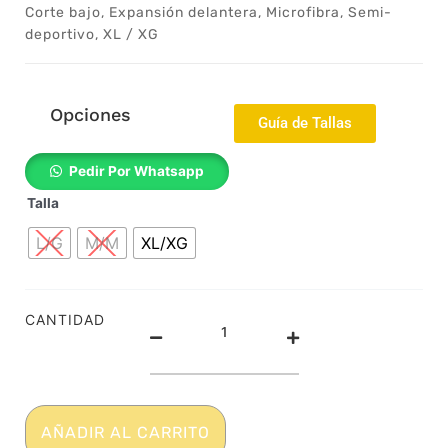
Corte bajo
,
Expansión delantera
,
Microfibra
,
Semi-
deportivo
,
XL / XG
Opciones
Guía de Tallas
2062240e
Pedir Por Whatsapp
-
Talla
Bóxer
slip
L/G
M/M
XL/XG
-
Mini
bóxer
-
CANTIDAD
Algodón
puro
-
LGTB+
colección
AÑADIR AL CARRITO