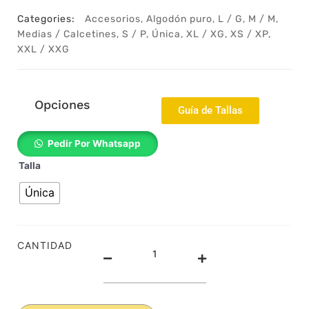
Categories:
Accesorios
,
Algodón puro
,
L / G
,
M / M
,
Medias / Calcetines
,
S / P
,
Única
,
XL / XG
,
XS / XP
,
XXL / XXG
Opciones
Guía de Tallas
Medias
Pedir Por Whatsapp
de
Talla
algodón
-
Única
Calcetines
-
Weed
colección
CANTIDAD
-
Anaranjado
-
Media