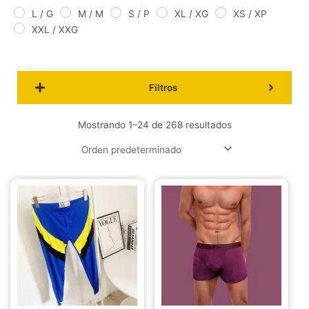
L / G
M / M
S / P
XL / XG
XS / XP
XXL / XXG
Filtros
Mostrando 1–24 de 268 resultados
Este
Este
producto
producto
tiene
tiene
múltiples
múltiples
variantes.
variantes.
Las
Las
opciones
opciones
se
se
pueden
pueden