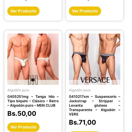
producto
producto
Ver Producto
Ver Producto
Este
Este
producto
producto
tiene
tiene
múltiples
múltiples
variantes.
variantes.
Las
Las
opciones
opciones
se
se
pueden
pueden
Algodón puro
Algodón puro
elegir
elegir
0405251mg – Tanga hilo –
0410217sm – Suspensorio –
en
en
Tipo biquini – Clásico – Retro
Jockstrap – Stripper –
la
la
– Algodón puro – MEN CLUB
Levanta gluteos –
Transparente – Algodón –
página
página
Bs.
50,00
VERS
de
de
Bs.
71,00
producto
producto
Ver Producto