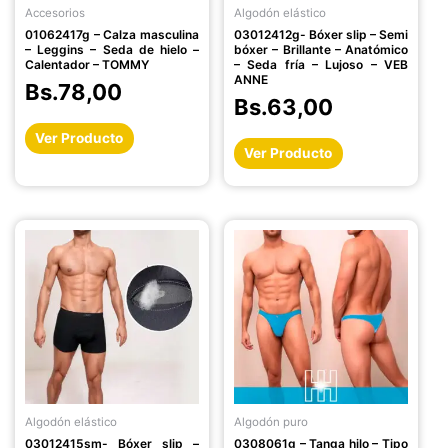
Accesorios
Algodón elástico
elegir
elegir
01062417g – Calza masculina
03012412g- Bóxer slip – Semi
en
en
– Leggins – Seda de hielo –
bóxer – Brillante – Anatómico
la
la
Calentador – TOMMY
– Seda fría – Lujoso – VEB
ANNE
página
página
Bs.
78,00
Bs.
63,00
de
de
producto
producto
Ver Producto
Ver Producto
Este
Este
producto
producto
tiene
tiene
múltiples
múltiples
variantes.
variantes.
Las
Las
opciones
opciones
se
se
pueden
pueden
Algodón elástico
Algodón puro
elegir
elegir
03012415sm- Bóxer slip –
0308061g – Tanga hilo – Tipo