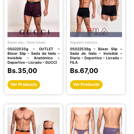
múltiples
múltiples
variantes.
variantes.
Las
Las
opciones
opciones
se
se
pueden
pueden
Bóxer slip / Semi-bóxer
Algodón elástico
elegir
elegir
05022535g – OUTLET –
05022539g – Bóxer Slip –
en
en
Bóxer Slip – Seda de hielo –
Seda de hielo – Invisible –
la
la
Invisible – Anatómico –
Diario – Deportivo – Licrado –
Deportivo – Licrado – GUCCI
FILA
página
página
Bs.
35,00
Bs.
67,00
de
de
producto
producto
Ver Producto
Ver Producto
Este
Este
producto
producto
tiene
tiene
múltiples
múltiples
variantes.
variantes.