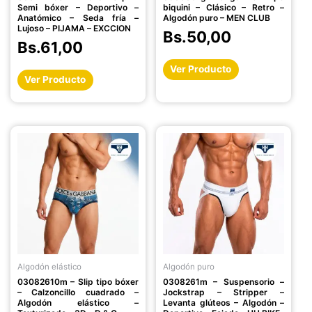
en
en
Semi bóxer – Deportivo –
biquini – Clásico – Retro –
la
la
Anatómico – Seda fría –
Algodón puro – MEN CLUB
Lujoso – PIJAMA – EXCCION
página
página
Bs.
50,00
Bs.
61,00
de
de
producto
producto
Ver Producto
Ver Producto
Este
Este
producto
producto
tiene
tiene
múltiples
múltiples
variantes.
variantes.
Las
Las
opciones
opciones
se
se
pueden
pueden
Algodón elástico
Algodón puro
elegir
elegir
03082610m – Slip tipo bóxer
0308261m – Suspensorio –
en
en
– Calzoncillo cuadrado –
Jockstrap – Stripper –
la
la
Algodón elástico –
Levanta glúteos – Algodón –