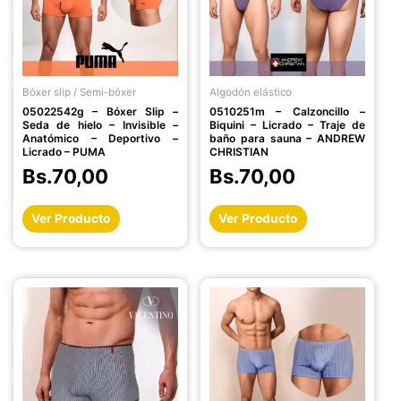
Las
Las
opciones
opciones
se
se
pueden
pueden
Bóxer slip / Semi-bóxer
Algodón elástico
elegir
elegir
05022542g – Bóxer Slip –
0510251m – Calzoncillo –
en
en
Seda de hielo – Invisible –
Biquini – Licrado – Traje de
la
la
Anatómico – Deportivo –
baño para sauna – ANDREW
Licrado – PUMA
CHRISTIAN
página
página
Bs.
70,00
Bs.
70,00
de
de
producto
producto
Ver Producto
Ver Producto
Este
Este
producto
producto
tiene
tiene
múltiples
múltiples
variantes.
variantes.
Las
Las