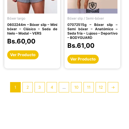
opciones
opciones
se
se
pueden
pueden
Bóxer largo
Bóxer slip / Semi-bóxer
elegir
elegir
0602244m – Bóxer slip – Mini
07072515g – Bóxer slip –
en
en
bóxer – Clásico – Seda de
Semi bóxer – Anatómico –
la
la
hielo – Modal – VERS
Seda fría – Lujoso – Deportivo
– BODYGUARD
página
página
Bs.
60,00
Bs.
61,00
de
de
producto
producto
Ver Producto
Ver Producto
1
2
3
4
…
10
11
12
→