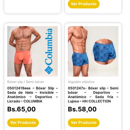
Ver Producto
Este
Este
producto
producto
tiene
tiene
múltiples
múltiples
variantes.
variantes.
Las
Las
opciones
opciones
se
se
pueden
pueden
Bóxer slip / Semi-bóxer
Algodón elástico
elegir
elegir
05012419eee – Bóxer Slip –
0501247s- Bóxer slip – Semi
en
en
Seda de hielo – Invisible –
bóxer – Deportivo –
la
la
Anatómico – Deportivo –
Anatómico – Seda fría –
Licrado – COLUMBIA
Lujoso – HH COLLECTION
página
página
Bs.
65,00
Bs.
58,00
de
de
producto
producto
Ver Producto
Ver Producto