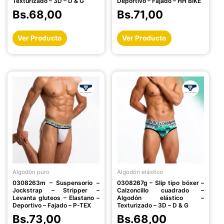
Texturizado – 3D – D & G
Deportivo – Fajado – HH BIKE
página
página
Bs.
68,00
Bs.
71,00
de
de
producto
producto
Ver Producto
Ver Producto
Este
Este
producto
producto
tiene
tiene
múltiples
múltiples
variantes.
variantes.
Las
Las
opciones
opciones
se
se
pueden
pueden
Algodón puro
Algodón elástico
elegir
elegir
0308263m – Suspensorio –
0308267g – Slip tipo bóxer –
en
en
Jockstrap – Stripper –
Calzoncillo cuadrado –
la
la
Levanta gluteos – Elastano –
Algodón elástico –
Deportivo – Fajado – P-TEX
Texturizado – 3D – D & G
página
página
Bs.
73,00
Bs.
68,00
de
de