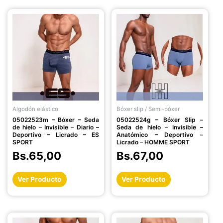
Este
Este
producto
producto
tiene
tiene
múltiples
múltiples
variantes.
variantes.
Las
Las
opciones
opciones
se
se
pueden
pueden
Algodón elástico
Bóxer slip / Semi-bóxer
elegir
elegir
05022523m – Bóxer – Seda
05022524g – Bóxer Slip –
en
en
de hielo – Invisible – Diario –
Seda de hielo – Invisible –
la
la
Deportivo – Licrado – ES
Anatómico – Deportivo –
SPORT
Licrado – HOMME SPORT
página
página
Bs.
65,00
Bs.
67,00
de
de
producto
producto
Ver Producto
Ver Producto
Este
Este