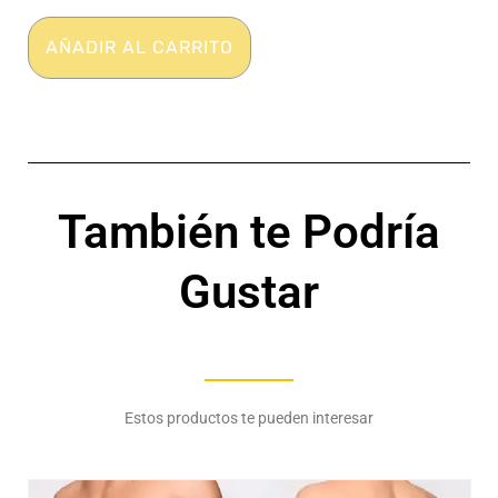
Casual
-
AÑADIR AL CARRITO
Seda
fría
-
PUMP!
cantidad
También te Podría
Gustar
Estos productos te pueden interesar