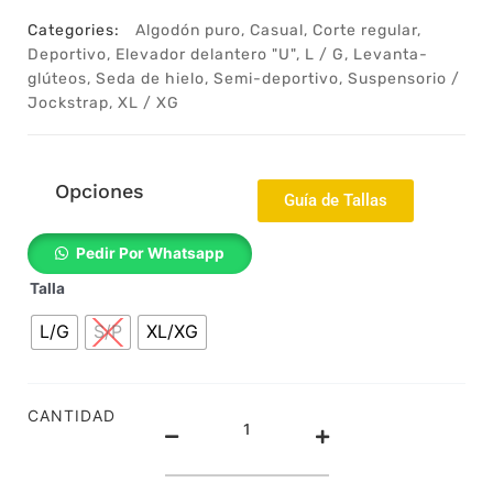
Categories:
Algodón puro
,
Casual
,
Corte regular
,
Deportivo
,
Elevador delantero "U"
,
L / G
,
Levanta-
glúteos
,
Seda de hielo
,
Semi-deportivo
,
Suspensorio /
Jockstrap
,
XL / XG
Opciones
Guía de Tallas
22062719ge
Pedir Por Whatsapp
-
Talla
Suspensorio
-
L/G
S/P
XL/XG
Jockstrap
-
Deportivo
-
CANTIDAD
Levanta
glúteos
-