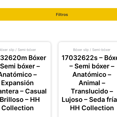
Filtros
Este
Es
Bóxer slip / Semi-bóxer
Bóxer slip / Semi-bóxer
producto
pr
032620m Bóxer
17032622s – Bóx
tiene
ti
múltiples
mú
 Semi bóxer –
– Semi bóxer –
variantes.
va
Anatómico –
Anatómico –
Las
La
Expansión
Animal –
opciones
op
se
se
antera – Casual
Translucido –
pueden
pu
 Brilloso – HH
Lujoso – Seda fría
elegir
el
Collection
HH Collection
en
en
la
la