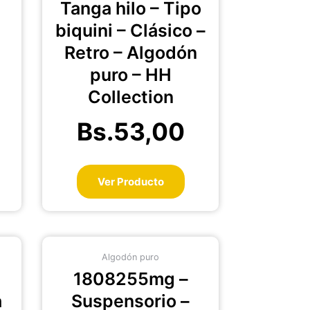
Tanga hilo – Tipo
de
oducto
producto
biquini – Clásico –
Retro – Algodón
puro – HH
Collection
Bs.
53,00
Ver Producto
te
Este
Algodón puro
oducto
producto
1808255mg –
ene
tiene
ltiples
múltiples
a
Suspensorio –