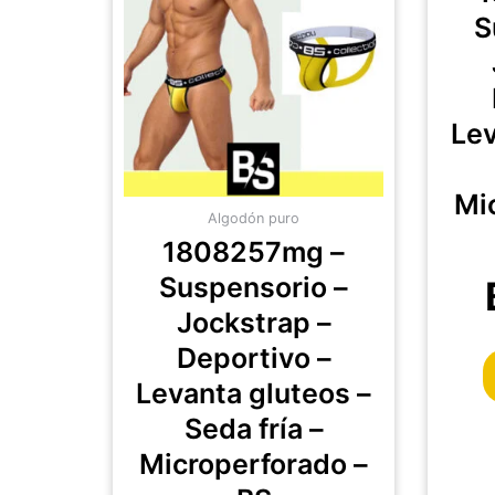
múltiples
S
variantes.
Las
opciones
se
Lev
pueden
elegir
Mi
en
Algodón puro
la
1808257mg –
página
Suspensorio –
de
producto
Jockstrap –
Deportivo –
Levanta gluteos –
Seda fría –
Microperforado –