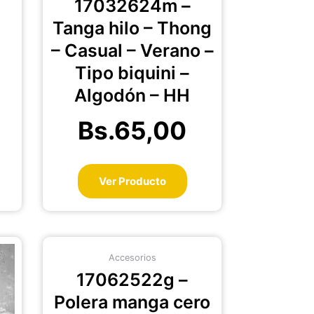
17032624m –
gina
página
Tanga hilo – Thong
de
oducto
producto
– Casual – Verano –
Tipo biquini –
Algodón – HH
Bs.
65,00
Ver Producto
te
Este
Accesorios
oducto
producto
17062522g –
ene
tiene
ltiples
múltiples
Polera manga cero
riantes.
variantes.