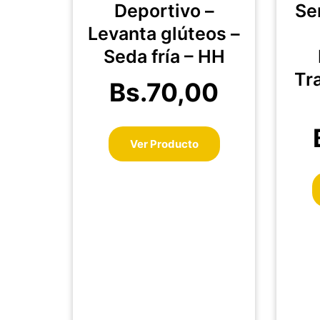
Deportivo –
Se
Las
Levanta glúteos –
opciones
se
Seda fría – HH
pueden
Tr
elegir
Bs.
70,00
en
la
página
Ver Producto
de
producto