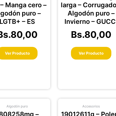
variantes.
va
 – Manga cero –
larga – Corrugado
Las
La
lgodón puro –
Algodón puro –
opciones
op
se
se
LGTB+ – ES
Invierno – GUCC
pueden
pu
elegir
el
Bs.
80,00
Bs.
80,00
en
en
la
la
página
pá
Ver Producto
Ver Producto
de
de
producto
pr
Este
Es
Algodón puro
Accesorios
producto
pr
808258mg –
19012611g – Pole
tiene
ti