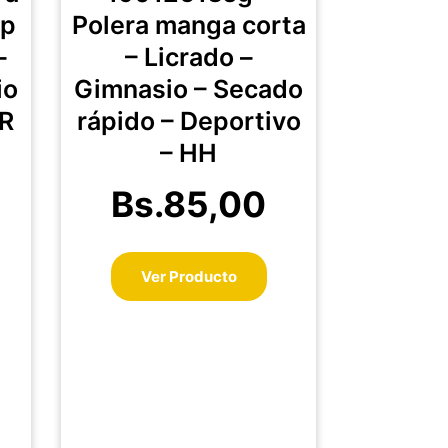
ltiples
múltiples
op
Polera manga corta
riantes.
variantes.
–
– Licrado –
s
Las
io
Gimnasio – Secado
ciones
opciones
se
R
rápido – Deportivo
eden
pueden
– HH
egir
elegir
en
Bs.
85,00
la
gina
página
de
Ver Producto
oducto
producto