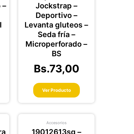
riantes.
variantes.
 –
Jockstrap –
s
Las
Deportivo –
ciones
opciones
se
I
Levanta gluteos –
eden
pueden
Seda fría –
egir
elegir
Microperforado –
en
la
BS
gina
página
de
Bs.
73,00
oducto
producto
Ver Producto
te
Este
Accesorios
oducto
producto
ra
19012613sg –
ene
tiene