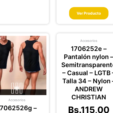
Ver Producto
Este
Es
Accesorios
producto
pr
1706252e –
tiene
ti
múltiples
mú
Pantalón nylon 
variantes.
va
Semitransparent
Las
La
– Casual – LGTB 
opciones
op
se
se
Talla 34 – Nylon 
pueden
pu
ANDREW
elegir
el
CHRISTIAN
en
en
Accesorios
la
la
17062526g –
Bs.
115,00
página
pá