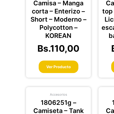
Camisa – Manga
Ca
de
producto
corta – Enterizo –
top
Short – Moderno –
Lic
Polycotton –
esc
KOREAN
b
Bs.
110,00
Ver Producto
Este
Accesorios
producto
1806251g –
tiene
múltiples
Camiseta – Tank
Ca