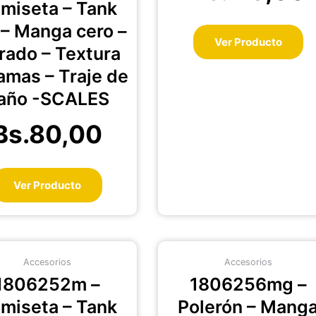
miseta – Tank
de
de
producto
pr
 – Manga cero –
Ver Producto
rado – Textura
amas – Traje de
año -SCALES
Bs.
80,00
Ver Producto
Este
Es
Accesorios
Accesorios
producto
pr
1806252m –
1806256mg –
tiene
ti
múltiples
mú
miseta – Tank
Polerón – Mang