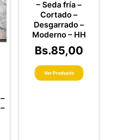
– Seda fría –
s
Las
Cortado –
ciones
opciones
se
Desgarrado –
eden
pueden
Moderno – HH
egir
elegir
en
Bs.
85,00
la
p
gina
página
de
Ver Producto
oducto
producto
 –
 –