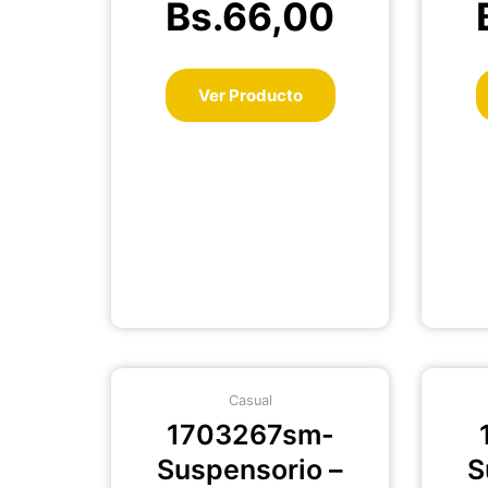
Bs.
66,00
página
de
producto
Ver Producto
Este
Casual
producto
1703267sm-
tiene
múltiples
Suspensorio –
S
variantes.