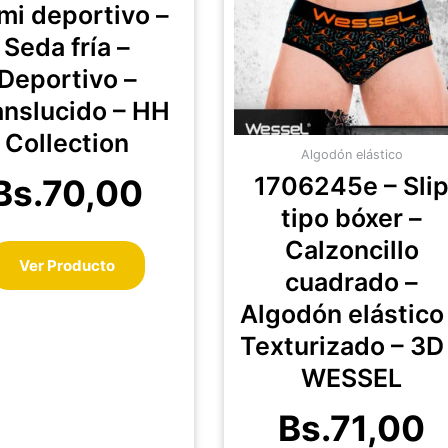
mi deportivo –
Las
La
Seda fría –
opciones
op
se
se
Deportivo –
pueden
pu
anslucido – HH
elegir
el
Collection
en
en
Algodón elástico
la
la
1706245e – Sli
Bs.
70,00
página
pá
tipo bóxer –
de
de
producto
pr
Calzoncillo
Ver Producto
cuadrado –
Algodón elástico
Texturizado – 3D
WESSEL
Bs.
71,00