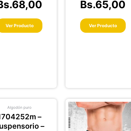
Bs.
68,00
Bs.
65,00
página
pá
de
de
producto
pr
Ver Producto
Ver Producto
Este
Es
Algodón puro
producto
pr
1704252m –
tiene
ti
múltiples
mú
uspensorio –
variantes.
va