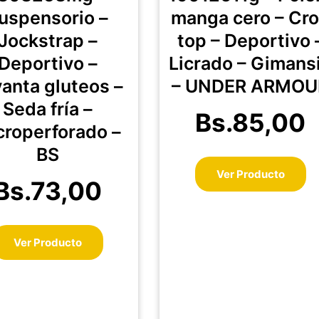
múltiples
mú
uspensorio –
manga cero – Cr
variantes.
va
Jockstrap –
top – Deportivo 
Las
La
Deportivo –
Licrado – Gimans
opciones
op
se
se
anta gluteos –
– UNDER ARMOU
pueden
pu
Seda fría –
elegir
el
Bs.
85,00
croperforado –
en
en
la
la
BS
página
pá
Ver Producto
de
de
Bs.
73,00
producto
pr
Ver Producto