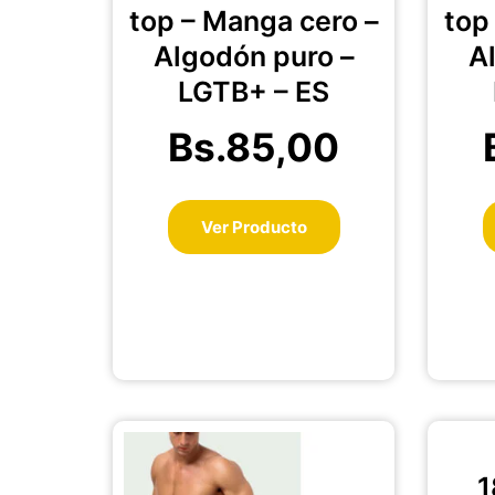
variantes.
top – Manga cero –
top
Las
Algodón puro –
A
opciones
se
LGTB+ – ES
pueden
elegir
Bs.
85,00
en
la
página
Ver Producto
de
producto
Este
producto
1
tiene