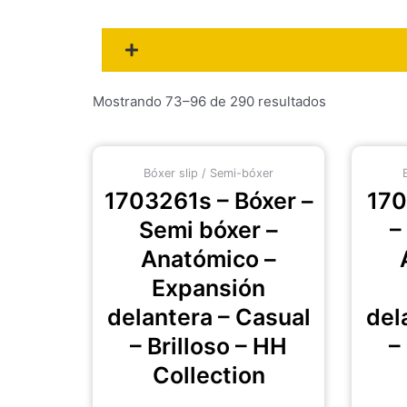
Mostrando 73–96 de 290 resultados
Este
Bóxer slip / Semi-bóxer
producto
1703261s – Bóxer –
17
tiene
múltiples
Semi bóxer –
–
variantes.
Anatómico –
Las
Expansión
opciones
se
delantera – Casual
del
pueden
– Brilloso – HH
–
elegir
Collection
en
la