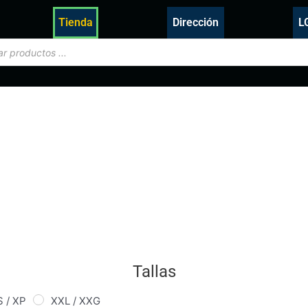
Tienda
Dirección
L
Tallas
S / XP
XXL / XXG